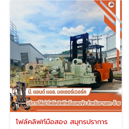
โฟล์คลิฟท์มือสอง สมุทรปราการ