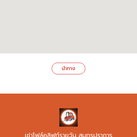
นำทาง
เช่าโฟล์คลิฟท์รายวัน สมุทรปราการ