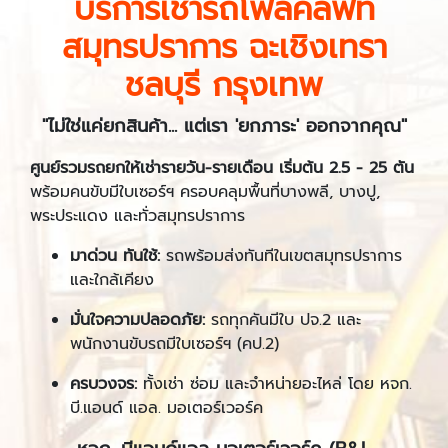
บริการเช่ารถโฟล์คลิฟท์
สมุทรปราการ ฉะเชิงเทรา
ชลบุรี กรุงเทพ
"ไม่ใช่แค่ยกสินค้า... แต่เรา 'ยกภาระ' ออกจากคุณ"
ศูนย์รวมรถยกให้เช่ารายวัน-รายเดือน เริ่มต้น 2.5 - 25 ตัน
พร้อมคนขับมีใบเซอร์ฯ ครอบคลุมพื้นที่บางพลี, บางปู,
พระประแดง และทั่วสมุทรปราการ
มาด่วน ทันใช้:
รถพร้อมส่งทันทีในเขตสมุทรปราการ
และใกล้เคียง
มั่นใจความปลอดภัย:
รถทุกคันมีใบ ปจ.2 และ
พนักงานขับรถมีใบเซอร์ฯ (คป.2)
ครบวงจร:
ทั้งเช่า ซ่อม และจำหน่ายอะไหล่ โดย หจก.
บี.แอนด์ แอล. มอเตอร์เวอร์ค