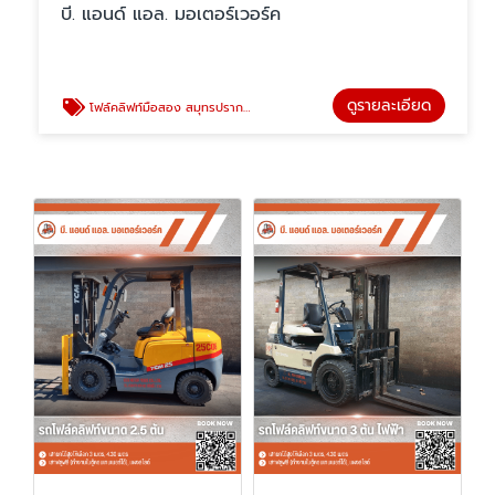
บี. แอนด์ แอล. มอเตอร์เวอร์ค
ดูรายละเอียด
โฟล์คลิฟท์มือสอง สมุทรปราการ