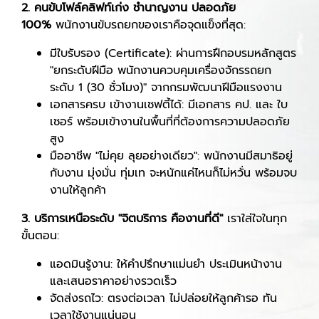
2. คนขับโฟล์คลิฟท์เก่ง ชำนาญงาน ปลอดภัย
100%
พนักงานขับรถยกของเราคือจุดแข็งที่สุด:
มีใบรับรอง (Certificate): ผ่านการฝึกอบรมหลักสูตร
"ยกระดับฝีมือ พนักงานควบคุมเครื่องจักรรถยก
ระดับ 1 (30 ชั่วโมง)" จากกรมพัฒนาฝีมือแรงงาน
เอกสารครบ เข้างานเซฟตี้ได้: มีเอกสาร คป. และ ใบ
เซอร์ พร้อมเข้างานในพื้นที่ที่ต้องการความปลอดภัย
สูง
มืออาชีพ "ไม่คุย ลุยอย่างเดียว": พนักงานมีสมาธิอยู่
กับงาน มุ่งมั่น ทุ่มเท จะหนักแค่ไหนก็ไม่หวั่น พร้อมจบ
งานให้ลูกค้า
3. บริการเหนือระดับ "จิตบริการ คืองานที่ดี"
เราใส่ใจในทุก
ขั้นตอน:
แอดมินรู้งาน: ให้คำปรึกษาแม่นยำ ประเมินหน้างาน
และเสนอราคาอย่างรวดเร็ว
จัดส่งรถไว: ตรงต่อเวลา ไม่ปล่อยให้ลูกค้ารอ ทัน
เวลาใช้งานแน่นอน