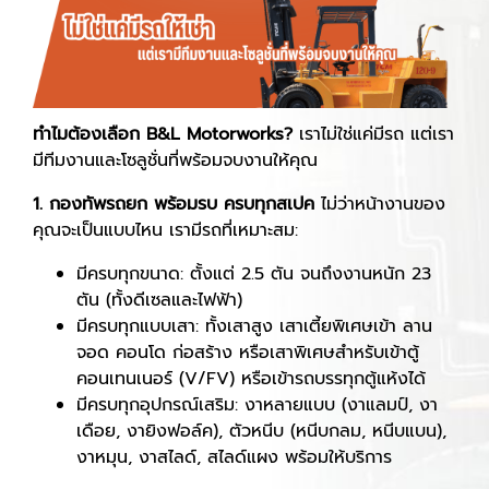
ทำไมต้องเลือก B&L Motorworks?
เราไม่ใช่แค่มีรถ แต่เรา
มีทีมงานและโซลูชั่นที่พร้อมจบงานให้คุณ
1. กองทัพรถยก พร้อมรบ ครบทุกสเปค
ไม่ว่าหน้างานของ
คุณจะเป็นแบบไหน เรามีรถที่เหมาะสม:
มีครบทุกขนาด: ตั้งแต่ 2.5 ตัน จนถึงงานหนัก 23
ตัน (ทั้งดีเซลและไฟฟ้า)
มีครบทุกแบบเสา: ทั้งเสาสูง เสาเตี้ยพิเศษเข้า ลาน
จอด คอนโด ก่อสร้าง หรือเสาพิเศษสำหรับเข้าตู้
คอนเทนเนอร์ (V/FV) หรือเข้ารถบรรทุกตู้แห้งได้
มีครบทุกอุปกรณ์เสริม: งาหลายแบบ (งาแลมป์, งา
เดือย, งายิงฟอล์ค), ตัวหนีบ (หนีบกลม, หนีบแบน),
งาหมุน, งาสไลด์, สไลด์แผง พร้อมให้บริการ